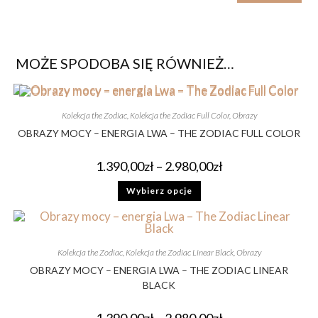
MOŻE SPODOBA SIĘ RÓWNIEŻ…
Kolekcja the Zodiac
,
Kolekcja the Zodiac Full Color
,
Obrazy
OBRAZY MOCY – ENERGIA LWA – THE ZODIAC FULL COLOR
1.390,00
zł
–
2.980,00
zł
Wybierz opcje
Kolekcja the Zodiac
,
Kolekcja the Zodiac Linear Black
,
Obrazy
OBRAZY MOCY – ENERGIA LWA – THE ZODIAC LINEAR
BLACK
1.390,00
zł
–
2.980,00
zł