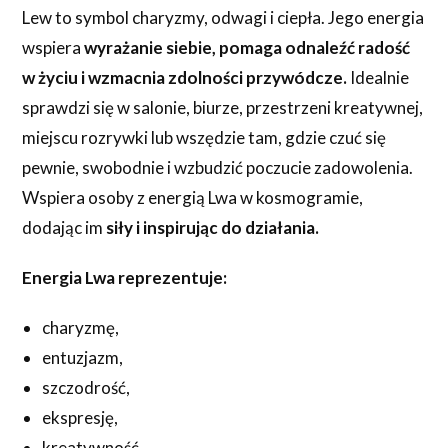
Lew to symbol charyzmy, odwagi i ciepła. Jego energia
wspiera
wyrażanie siebie, pomaga odnaleźć radość
w życiu i wzmacnia zdolności przywódcze.
Idealnie
sprawdzi się w salonie, biurze, przestrzeni kreatywnej,
miejscu rozrywki lub wszędzie tam, gdzie czuć się
pewnie, swobodnie i wzbudzić poczucie zadowolenia.
Wspiera osoby z energią Lwa w kosmogramie,
dodając im
siły i inspirując do działania.
Energia Lwa reprezentuje:
charyzmę,
entuzjazm,
szczodrość,
ekspresję,
kreatywność,