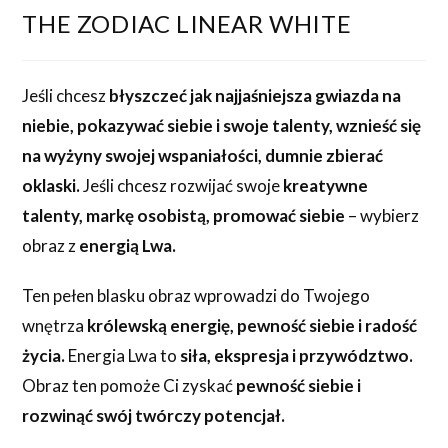
THE ZODIAC LINEAR WHITE
Jeśli chcesz
błyszczeć jak najjaśniejsza gwiazda na
niebie, pokazywać siebie i swoje talenty, wznieść się
na wyżyny swojej wspaniałości, dumnie zbierać
oklaski.
Jeśli chcesz rozwijać swoje
kreatywne
talenty, markę osobistą, promować siebie
– wybierz
obraz z
energią Lwa.
Ten pełen blasku obraz wprowadzi do Twojego
wnętrza
królewską energię, pewność siebie i radość
życia.
Energia Lwa to
siła, ekspresja i przywództwo.
Obraz ten pomoże Ci zyskać
pewność siebie i
rozwinąć swój twórczy potencjał.