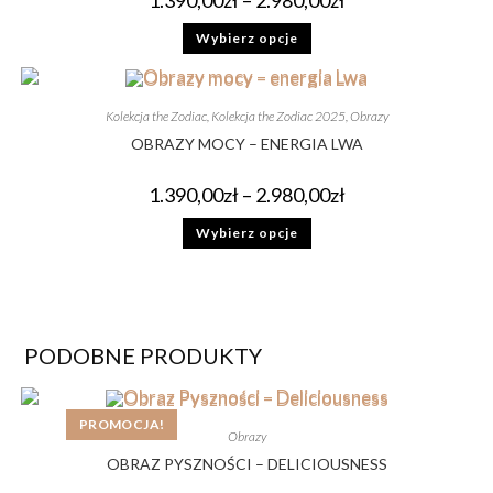
Wybierz opcje
Kolekcja the Zodiac
,
Kolekcja the Zodiac 2025
,
Obrazy
OBRAZY MOCY – ENERGIA LWA
1.390,00
zł
–
2.980,00
zł
Wybierz opcje
PODOBNE PRODUKTY
PROMOCJA!
Obrazy
OBRAZ PYSZNOŚCI – DELICIOUSNESS